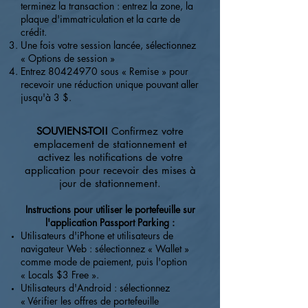
terminez la transaction : entrez la zone, la
plaque d'immatriculation et la carte de
crédit.
Une fois votre session lancée, sélectionnez
« Options de session »
Entrez
80424970
sous « Remise » pour
recevoir une réduction unique pouvant aller
jusqu'à 3 $.
SOUVIENS-TOI!
Confirmez votre
emplacement de stationnement et
activez les notifications de votre
application pour recevoir des mises à
jour de stationnement.
Instructions pour utiliser le portefeuille sur
l'application Passport Parking :
Utilisateurs d'iPhone et utilisateurs de
navigateur Web : sélectionnez « Wallet »
comme mode de paiement, puis l'option
« Locals $3 Free ».
Utilisateurs d'Android : sélectionnez
« Vérifier les offres de portefeuille