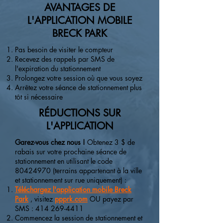
AVANTAGES DE
L'APPLICATION MOBILE
BRECK PARK
Pas besoin de visiter le compteur
Recevez des rappels par SMS de
l'expiration du stationnement
Prolongez votre session où que vous soyez
Arrêtez votre séance de stationnement plus
tôt si nécessaire
RÉDUCTIONS SUR
L'APPLICATION
Garez-vous chez nous !
Obtenez 3 $ de
rabais sur votre prochaine séance de
stationnement en utilisant le code
80424970
(terrains appartenant à la ville
et stationnement sur rue uniquement) :
Téléchargez l'application mobile Breck
Park
,
visitez
ppprk.com
OU payez par
SMS : 414 269-4411
Commencez la session de stationnement et