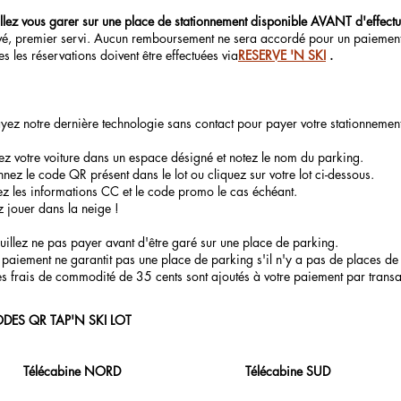
llez vous garer sur une place de stationnement disponible AVANT d'effectu
vé, premier servi. Aucun remboursement ne sera accordé pour un paiement 
es les réservations doivent être effectuées via
RESERVE 'N SKI
.
yez notre dernière technologie sans contact pour payer votre stationnemen
z votre voiture dans un espace désigné et notez le nom du parking.
nez le code QR présent dans le lot ou cliquez sur votre lot ci-dessous.
ez les informations CC et le code promo le cas échéant.
z jouer dans la neige !
uillez ne pas payer avant d'être garé sur une place de parking.
 paiement ne garantit pas une place de parking s'il n'y a pas de places de
s frais de commodité de 35 cents sont ajoutés à votre paiement par transa
DES QR TAP'N SKI LOT
Télécabine NORD
Télécabine SUD