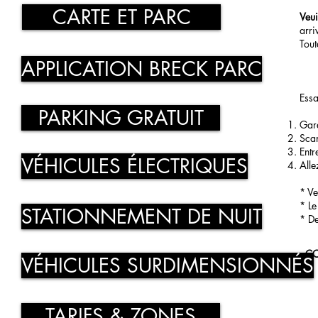
CARTE ET PARC
Veui
arri
Tout
APPLICATION BRECK PARC
Essa
PARKING GRATUIT
Gare
Scan
Entr
VÉHICULES ÉLECTRIQUES
Alle
* Ve
* Le
STATIONNEMENT DE NUIT
* De
CO
VÉHICULES SURDIMENSIONNÉS
TARIFS & ZONES