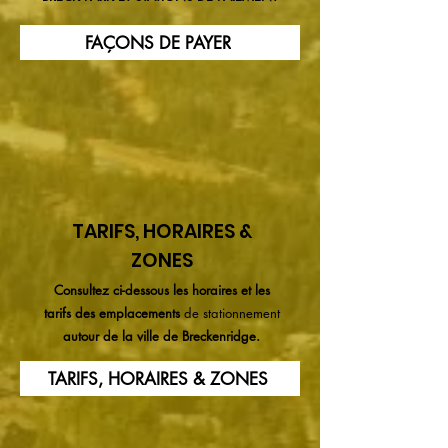
FAÇONS DE PAYER
TARIFS, HORAIRES &
ZONES
Consultez ci-dessous les horaires et les
tarifs des
emplacements
de stationnement
autour de la ville de Breckenridge.
TARIFS, HORAIRES & ZONES