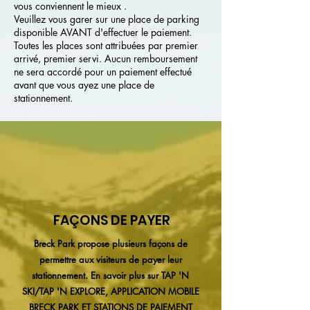
vous conviennent le mieux
.
Veuillez
vous garer sur une place de parking
disponible AVANT d'effectuer le paiement.
Toutes les places sont attribuées par premier
arrivé, premier servi. Aucun remboursement
ne sera accordé pour un paiement effectué
avant que vous ayez une place de
stationnement.
FAÇONS DE PAYER
Breck Park propose plusieurs façons de
permettre aux visiteurs de payer leur
stationnement. En savoir plus sur TAP 'N
SKI/TAP 'N EXPLORE, APPLICATION MOBILE
BRECK PARK ET STATIONS DE PAIEMENT