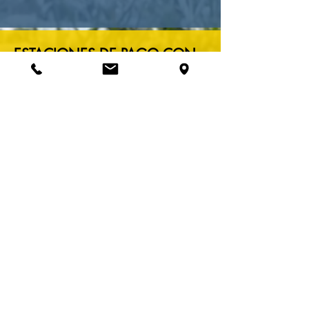
ESTACIONES DE PAGO CON
ENERGÍA SOLAR
Breck Park ofrece estaciones de pago
alimentadas por energía solar en lotes
selectos y estacionamiento en la calle, lo que
hace que el pago sea fácil y rápido a toda
hora.