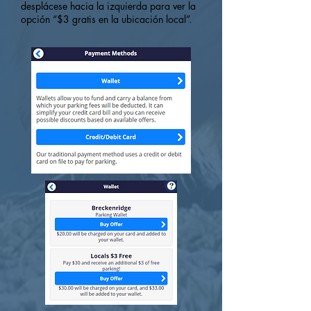
desplácese hacia la izquierda para ver la
opción “$3 gratis en la ubicación local”.