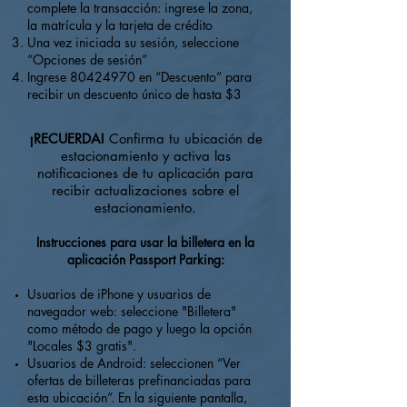
complete la transacción: ingrese la zona,
la matrícula y la tarjeta de crédito
Una vez iniciada su sesión, seleccione
“Opciones de sesión”
Ingrese
80424970
en “Descuento” para
recibir un descuento único de hasta $3
¡RECUERDA!
Confirma tu ubicación de
estacionamiento y activa las
notificaciones de tu aplicación para
recibir actualizaciones sobre el
estacionamiento.
Instrucciones para usar la billetera en la
aplicación Passport Parking:
Usuarios de iPhone y usuarios de
navegador web: seleccione "Billetera"
como método de pago y luego la opción
"Locales $3 gratis".
Usuarios de Android: seleccionen “Ver
ofertas de billeteras prefinanciadas para
esta ubicación”. En la siguiente pantalla,