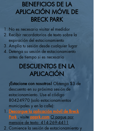
BENEFICIOS DE LA
APLICACIÓN MÓVIL DE
BRECK PARK
No es necesario visitar el medidor
Recibir recordatorios de texto sobre la
expiración del estacionamiento
Amplía tu sesión desde cualquier lugar
Detenga su sesión de estacionamiento
antes de tiempo si es necesario
DESCUENTOS EN LA
APLICACIÓN
¡Estacione con nosotros!
Obtenga $3 de
descuento en su próxima sesión de
estacionamiento. Use el código
80424970
(solo estacionamientos
municipales y en la calle):
Descargue la aplicación móvil de Breck
Park
,
visite
ppprk.com
O pague por
mensaje de texto: 414-269-4411
Comience la sesión de estacionamiento y