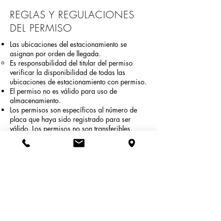
REGLAS Y REGULACIONES
DEL PERMISO
Las ubicaciones del estacionamiento se
asignan por orden de llegada.
Es responsabilidad del titular del permiso
verificar la disponibilidad de todas las
ubicaciones de estacionamiento con permiso.
El permiso no es válido para uso de
almacenamiento.
Los permisos son específicos al número de
placa que haya sido registrado para ser
válido. Los permisos no son transferibles.
Es responsabilidad del titular del permiso
verificar si hay señales de mantenimiento
colocadas. Obras Públicas coloca
señalización en lotes y calles con 24 horas de
anticipación. Cualquier vehículo que infrinja
la señalización publicada estará sujeto a
remolque a carga del propietario.
Los permisos no se renovarán si no se han
liquidado las citaciones pendientes.