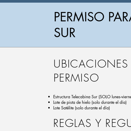
PERMISO PAR
SUR
UBICACIONES
PERMISO
Estructura Telecabina Sur (SOLO lunes-viern
Lote de pista de hielo (solo durante el día)
Lote Satélite (solo durante el día)
REGLAS Y REG