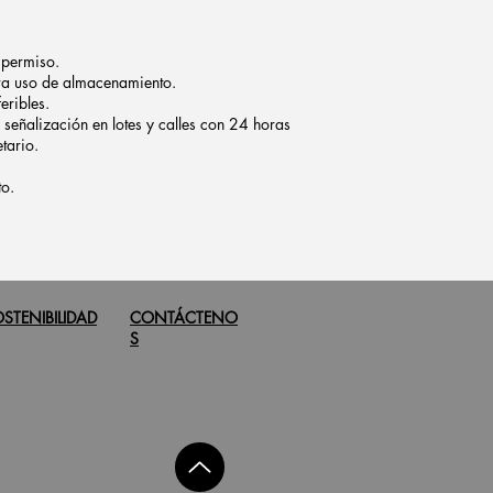
 permiso.
ara uso de almacenamiento.
eribles.
 señalización en lotes y calles con 24 horas
tario.
to.
STENIBILIDAD
CONTÁCTENO
S