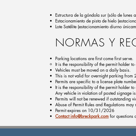
Estructura de la góndola sur (sólo de lunes a
Estacionamiento de pista de hielo (estaciona
Lote Satélite (estacionamiento diurno únicam
NORMAS Y RE
Parking locations are first come first serve.
It is the responsibility of the permit holder t
Vehicles must be moved on a daily basis.
This is not valid for overnight parking fro
Permits are specific to a license plate numbe
It is the responsibility of the permit holder
Any vehicle in violation of posted signage i
Permits will not be renewed if outstanding vi
Abuse of Permit Rules and Regulations may re
Permit expires on 10/31/2026
Contact info@breckpark.com
for questions 