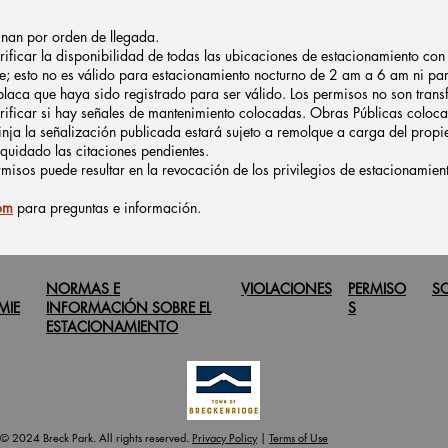
gnan por orden de llegada.
verificar la disponibilidad de todas las ubicaciones de estacionamiento con
e; esto no es válido para estacionamiento nocturno de 2 am a 6 am ni p
laca que haya sido registrado para ser válido. Los permisos no son transf
verificar si hay señales de mantenimiento colocadas. Obras Públicas coloca
inja la señalización publicada estará sujeto a remolque a carga del propie
iquidado las citaciones pendientes.
rmisos puede resultar en la revocación de los privilegios de estacionamien
om
para preguntas e información.
NORMAS E
VIOLACIONES
PERMISO
SO
MIE
INFORMACIÓN SOBRE EL
S
ESTACIONAMIENTO
© 2024 Breck Park. All rights reserved.
Privacy Policy
|
Terms of Use