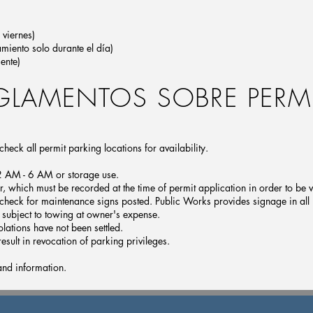
 viernes)
miento solo durante el día)
ente)
GLAMENTOS SOBRE PERM
o check all permit parking locations for availability.
m 2 AM - 6 AM or storage use.
r, which must be recorded at the time of permit application in order to be v
 to check for maintenance signs posted. Public Works provides signage in all
s subject to towing at owner's expense.
olations have not been settled.
sult in revocation of parking privileges.
and information.